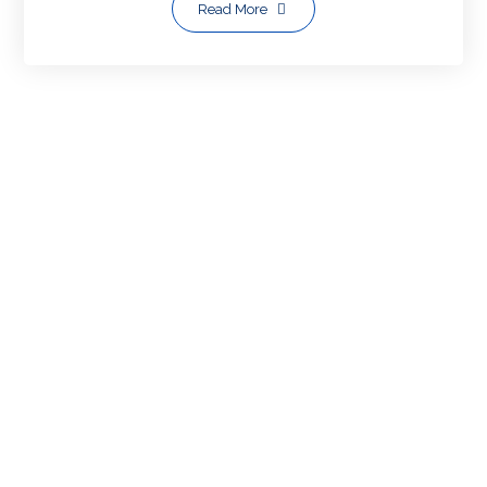
Read More
Most Viewed Posts
HP/WA: 081703403764 | BIKIN
WEBSITE [WEB/WEB SITE]
(1,083)
WA: 081703403764, CARA MEMBUAT
WEBSITE [Perusahaan/Personal]
(1,083)