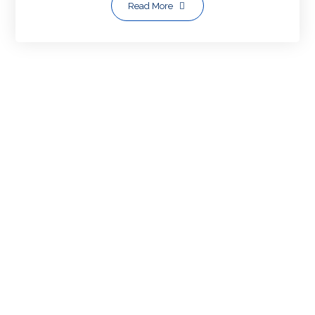
Read More
Most Viewed Posts
HP/WA: 081703403764 | BIKIN
WEBSITE [WEB/WEB SITE]
(1,083)
WA: 081703403764, CARA MEMBUAT
WEBSITE [Perusahaan/Personal]
(1,083)