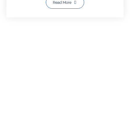
Read More
Most Viewed Posts
HP/WA: 081703403764 | BIKIN
WEBSITE [WEB/WEB SITE]
(1,083)
WA: 081703403764, CARA MEMBUAT
WEBSITE [Perusahaan/Personal]
(1,083)