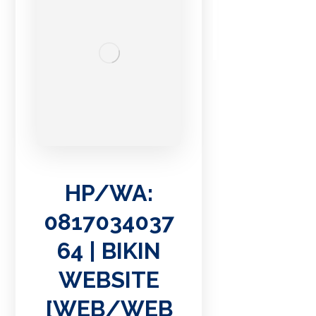
View
ed
Posts
HP/
WA:
08170
34037
64 |
HP/WA:
BIKIN
0817034037
WEBS
ITE
64 | BIKIN
[WEB
WEBSITE
/WEB
SITE]
[WEB/WEB