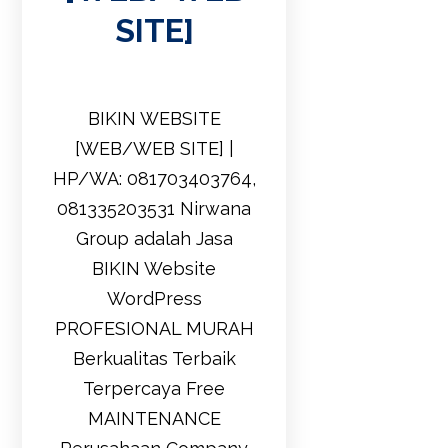
(1,083
SITE]
)
WA:
08170
BIKIN WEBSITE
34037
[WEB/WEB SITE] |
64,
HP/WA: 081703403764,
CARA
081335203531 Nirwana
MEM
Group adalah Jasa
BUAT
BIKIN Website
WEBS
WordPress
ITE
PROFESIONAL MURAH
[Peru
Berkualitas Terbaik
sahaa
Terpercaya Free
n/Per
MAINTENANCE
sonal]