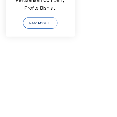
Perusahaan Company
(1,083
Profile Bisnis ...
)
JASA
Read More
PEMB
UATA
N
WEBS
ITE |
HP/
WA:
08170
34037
64,
08133
52035