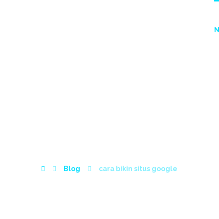
PAKET BIAYA WEB
PORTFOLIO
CONTACT
A BIKIN SITUS GO
Blog
cara bikin situs google