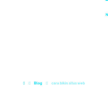
PAKET BIAYA WEB
PORTFOLIO
CONTACT
ARA BIKIN SITUS W
Blog
cara bikin situs web